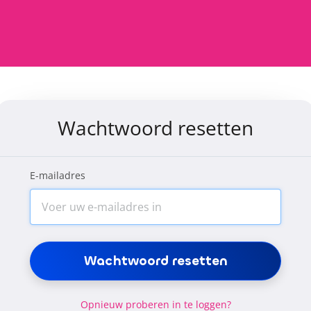
Wachtwoord resetten
E-mailadres
Opnieuw proberen in te loggen?